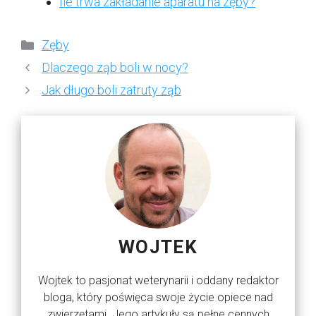
Ile trwa zakładanie aparatu na zęby?
Kategorie
Zęby
Dlaczego ząb boli w nocy?
Jak długo boli zatruty ząb
WOJTEK
Wojtek to pasjonat weterynarii i oddany redaktor
bloga, który poświęca swoje życie opiece nad
zwierzętami. Jego artykuły są pełne cennych