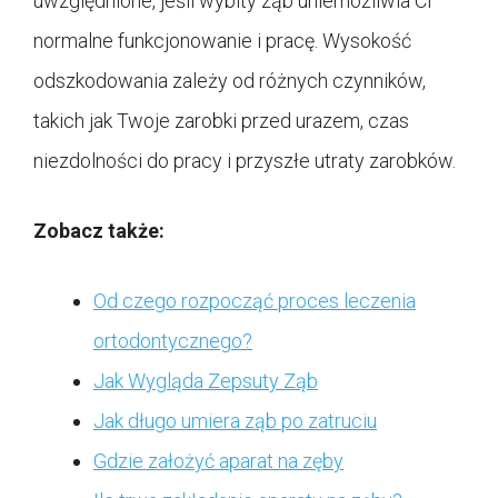
uwzględnione, jeśli wybity ząb uniemożliwia Ci
normalne funkcjonowanie i pracę. Wysokość
odszkodowania zależy od różnych czynników,
takich jak Twoje zarobki przed urazem, czas
niezdolności do pracy i przyszłe utraty zarobków.
Zobacz także:
Od czego rozpocząć proces leczenia
ortodontycznego?
Jak Wygląda Zepsuty Ząb
Jak długo umiera ząb po zatruciu
Gdzie założyć aparat na zęby