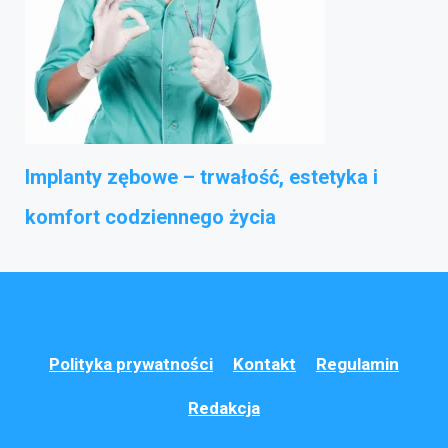
Implanty zębowe – trwałość, estetyka i
komfort codziennego życia
Polityka prywatności
Kontakt
Regulamin
Redakcja